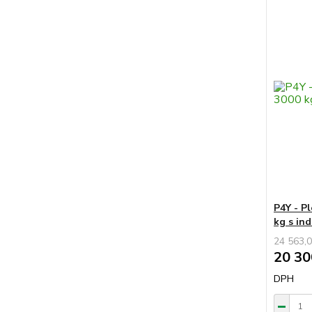
P4Y - P
kg s in
24 563,0
20 30
DPH