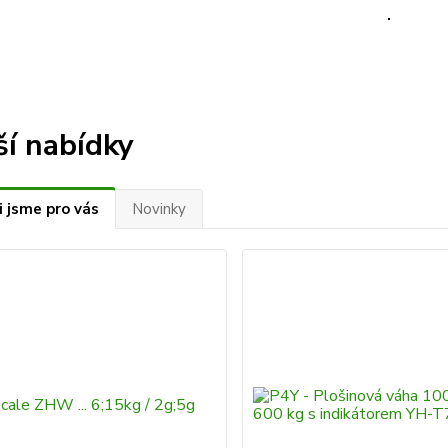
ší nabídky
i jsme pro vás
Novinky