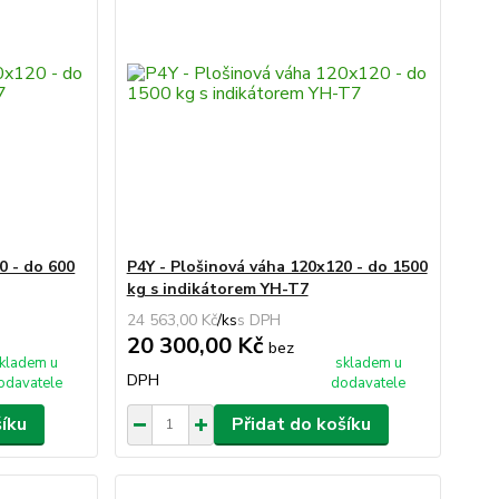
0 - do 600
P4Y - Plošinová váha 120x120 - do 1500
kg s indikátorem YH-T7
24 563,00 Kč
/
ks
20 300,00 Kč
bez
kladem u
skladem u
DPH
odavatele
dodavatele
šíku
Přidat do košíku