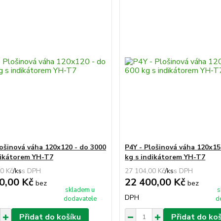
lošinová váha 120x120 - do 3000
P4Y - Plošinová váha 120x15
dikátorem YH-T7
kg s indikátorem YH-T7
0 Kč
/
ks
27 104,00 Kč
/
ks
0,00 Kč
22 400,00 Kč
bez
bez
skladem u
s
DPH
dodavatele
d
Přidat do košíku
Přidat do ko