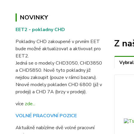
NOVINKY
EET2 - pokladny CHD
Z na
Pokladny CHD zakoupené v prvním EET
bude možné aktualizovat a aktivovat pro
EET2.
Vybral
Jedná se o modely CHD3050, CHD3850
a CHD5850. Nově tyto pokladny již
nejdou zakoupit (pouze v rámci bazaru).
Nnové modely pokladen CHD 6800 (již v
prodeji) a CHD 7A (brzy v prodeji).
více
zde...
VOLNÉ PRACOVNÍ POZICE
Aktuálně nabízíme dvě volné pracovní