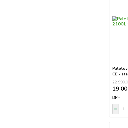
Paletov
CE - sta
22 990,0
19 00
DPH