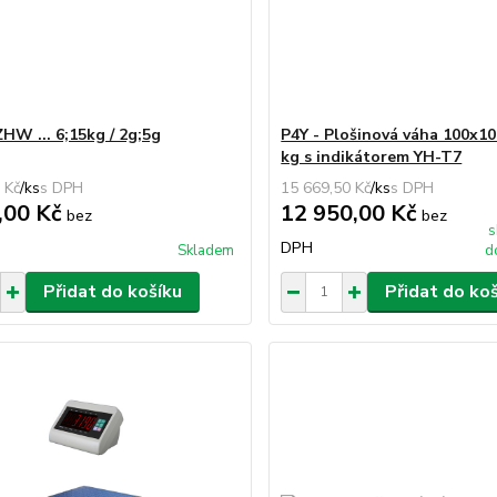
ZHW ... 6;15kg / 2g;5g
P4Y - Plošinová váha 100x10
kg s indikátorem YH-T7
 Kč
/
ks
15 669,50 Kč
/
ks
,00 Kč
12 950,00 Kč
bez
bez
s
DPH
Skladem
d
Přidat do košíku
Přidat do ko