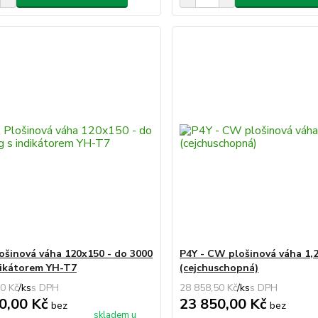
lošinová váha 120x150 - do 3000
P4Y - CW plošinová váha 1,
dikátorem YH-T7
(cejchuschopná)
0 Kč
/
ks
28 858,50 Kč
/
ks
0,00 Kč
23 850,00 Kč
bez
bez
skladem u