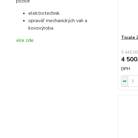
pozice
elektrotechnik
opravář mechanických vah a
kovovýroba
Tscale 
více zde.
5 445,00
4 500
DPH