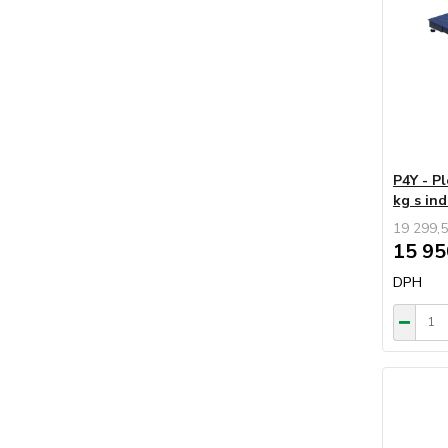
P4Y - P
kg s in
19 299,5
15 95
DPH