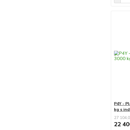
P4Y - P
kg s in
27 104,0
22 40