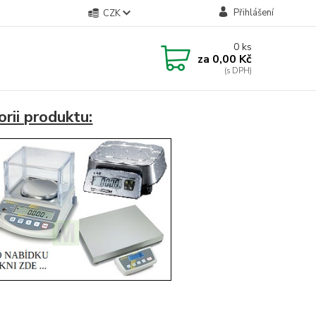
Přihlášení
CZK
0
ks
za
0,00 Kč
rii produktu: