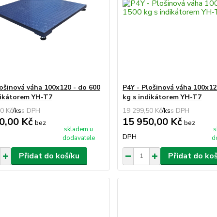
lošinová váha 100x120 - do 600
P4Y - Plošinová váha 100x12
dikátorem YH-T7
kg s indikátorem YH-T7
0 Kč
/
ks
19 299,50 Kč
/
ks
0,00 Kč
15 950,00 Kč
bez
bez
skladem u
s
DPH
dodavatele
d
Přidat do košíku
Přidat do ko