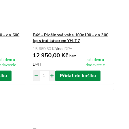
0 - do 600
P4Y - Plošinová váha 100x100 - do 300
kg s indikátorem YH-T7
15 669,50 Kč
/
ks
12 950,00 Kč
bez
kladem u
skladem u
DPH
odavatele
dodavatele
šíku
Přidat do košíku