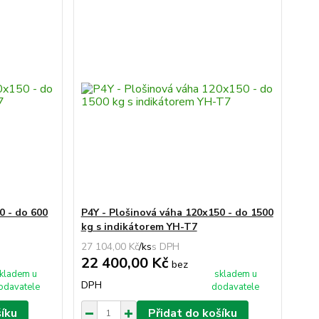
0 - do 600
P4Y - Plošinová váha 120x150 - do 1500
kg s indikátorem YH-T7
27 104,00 Kč
/
ks
22 400,00 Kč
bez
kladem u
skladem u
DPH
odavatele
dodavatele
šíku
Přidat do košíku