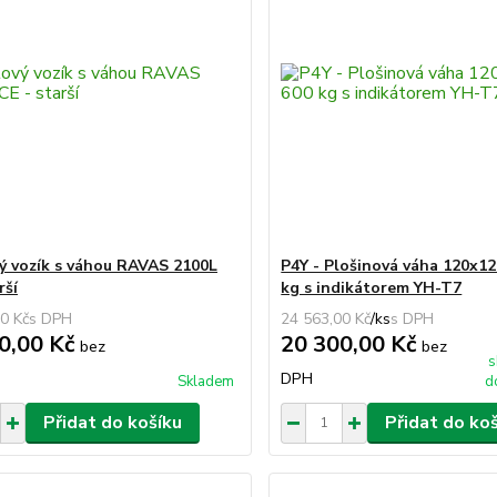
ý vozík s váhou RAVAS 2100L
P4Y - Plošinová váha 120x12
rší
kg s indikátorem YH-T7
0 Kč
24 563,00 Kč
/
ks
0,00 Kč
20 300,00 Kč
bez
bez
s
DPH
Skladem
d
Přidat do košíku
Přidat do ko